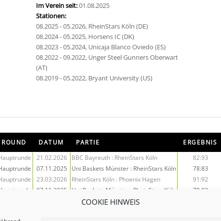
Im Verein seit:
01.08.2025
Stationen:
08.2025 - 05.2026, RheinStars Köln (DE)
08.2024 - 05.2025, Horsens IC (DK)
08.2023 - 05.2024, Unicaja Blanco Oviedo (ES)
08.2022 - 09.2022, Unger Steel Gunners Oberwart
(AT)
08.2019 - 05.2022, Bryant University (US)
ROUND
DATUM
PARTIE
ERGEBNIS
Hauptrunde
21.02.2026
BBC Bayreuth : RheinStars Köln
82:93
Hauptrunde
07.11.2025
Uni Baskets Münster : RheinStars Köln
78:83
Hauptrunde
23.03.2026
RheinStars Köln : Phoenix Hagen
91:92
Hauptrunde
07.11.2025
Uni Baskets Münster : RheinStars Köln
78:83
Hauptrunde
10.11.2025
RheinStars Köln : SBB Baskets
72:80
COOKIE HINWEIS
Hauptrunde
21.02.2026
BBC Bayreuth : RheinStars Köln
82:93