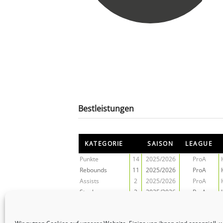
Bestleistungen
KATEGORIE
SAISON
LEAGUE
Punkte
14
2025/2026
ProA
Rebounds
11
2025/2026
ProA
Assists
2
2025/2026
ProA
Steals
2
2025/2026
ProA
Blocks
4
2025/2026
ProA
Effektivität
21
2025/2026
ProA