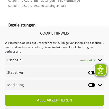
07.2014 - 07.2017, BBT Göttingen (JBBL / NBBL) (DE)
07.2014 - 06.2017, ASC 46 Göttingen (DE)
Bestleistungen
COOKIE HINWEIS
Wir nutzen Cookies auf unserer Website. Einige von ihnen sind essenziell,
Bitte das Device quer drehen um ausführliche Statistiken zu
während andere uns helfen, diese Website und Ihre Erfahrung zu
erhalten
verbessern.
Essenziell
Immer aktiv
A
Assists
(A)
Away
BL
Blocks
EF
Efficiency
F
Fouls
FG-A-R
Field Goals
Made-Attempted-Rate
FT-A-R
Free Throws Made-Attempted-Rate
G
Statistiken
Statistik
Games
(H)
Home
Min
Minutes
P
Points
P-A-R
Points Made-Attempted-
Rate
R: O-D-T
Rebounds: Offense-Defense-Total
ST
Steals
TO
Turnover
Marketing
Marketin
ALLE AKZEPTIEREN