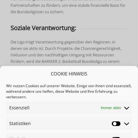
Partnerschaften zu fördern, um eine stabile finanzielle Basis für
die Bundesligisten zu sichern.
Soziale Verantwortung:
Die Liga trägt Verantwortung gegenüber den Regionen, in
denen sie aktiv ist. Durch Projekte, die Chancengerechtigkeit,
Inklusion und den nachhaltigen Umgang mit Ressourcen
fördern, wird die BARMER 2. Basketball Bundesliga zu einem
Vorbild im Bereich der sozialen Verantwortung.
COOKIE HINWEIS
Nachhaltige Nachwuchsarbeit:
Wir nutzen Cookies auf unserer Website. Einige von ihnen sind essenziell,
während andere uns helfen, diese Website und Ihre Erfahrung zu
verbessern.
Ziel der nachhaltigen Nachwuchsarbeit ist es, junge Talente an
allen 46 Standorten der Liga systematisch zu fördern und ihnen
Essenziell
Immer aktiv
die besten Möglichkeiten zu bieten, ihre Fähigkeiten zu
entwickeln. Dies stellt ein langfristiges starkes Fundament für
Statistiken
den Basketballsport in Deutschland sicher.
Statistik