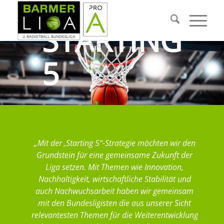
STARTING
5
„Mit der ‚Starting 5“-Strategie möchten wir den
Grundstein für eine gemeinsame Zukunft der
Liga setzen. Mit Themen wie Innovation,
Nachhaltigkeit, wirtschaftliche Stabilität und
auch Nachwuchsarbeit haben wir gemeinsam
mit den Bundesligisten die aus unserer Sicht
relevantesten Themen für die Weiterentwicklung