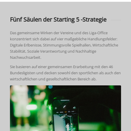
Fünf Säulen der Starting 5 -Strategie
Das gemeinsame Wirken der Vereine und des Liga-Office
konzentriert sich dabei auf vier maßgebliche Handlungsfelder:
Digitale Erlbenisse, Stimmungsvolle Spielhallen, Wirtschaftliche
Stabilität, Soziale Verantwortung und Nachhaltige
Nachwuchsarbeit.
Sie basieren auf einer gemeinsamen Erarbeitung mit den 46
Bundesligisten und decken sowohl den sportlichen als auch den
wirtschaftlichen und gesellschaftlichen Bereich ab.