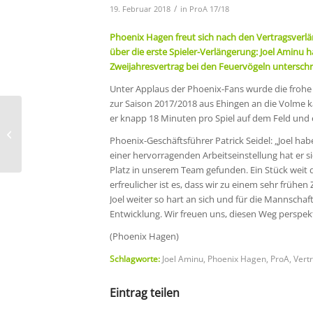
/
19. Februar 2018
in
ProA 17/18
Phoenix Hagen freut sich nach den Vertragsverlä
über die erste Spieler-Verlängerung: Joel Aminu 
Zweijahresvertrag bei den Feuervögeln unterschr
Unter Applaus der Phoenix-Fans wurde die frohe 
zur Saison 2017/2018 aus Ehingen an die Volme ka
er knapp 18 Minuten pro Spiel auf dem Feld und e
Rückblick – 21. Spieltag
Phoenix-Geschäftsführer Patrick Seidel: „Joel ha
– ProB Nord
einer hervorragenden Arbeitseinstellung hat er si
Platz in unserem Team gefunden. Ein Stück weit d
erfreulicher ist es, dass wir zu einem sehr früh
Joel weiter so hart an sich und für die Mannschaft
Entwicklung. Wir freuen uns, diesen Weg perspe
(Phoenix Hagen)
Schlagworte:
Joel Aminu
,
Phoenix Hagen
,
ProA
,
Vert
Eintrag teilen