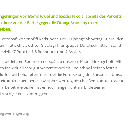
ngerungen von Bernd Kruel und Sascha Nicolai abseits des Parketts
hat kurz vor der Partie gegen die OrangeAcademy einen
ieben.
Botschaft vor Anpfiff verkündet. Der 20-jährige Shooting Guard, der
m, hat sich als echter Glücksgriff entpuppt. Durchschnittlich stand
rzielte 7 Punkte, 1,6 Rebounds und 2 Assists.
ben wir letzten Sommer erst spät zu unserem Kader hinzugeholt. Mit
ch individuell sehr gut weiterentwickelt und schnell seinen festen
ürfen wir behaupten, dass Joel die Entdeckung der Saison ist. Umso
en Zeitpunkt einen neues Zweijahresvertrag abschließen konnten. Wenn
 arbeitet wie bisher, ist er noch lange nicht am Ende seiner
ktivisch gemeinsam zu gehen.“
ragsverlängerung