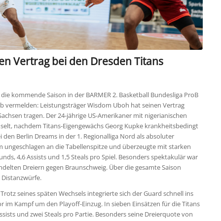
n Vertrag bei den Dresden Titans
r die kommende Saison in der BARMER 2. Basketball Bundesliga ProB
ib vermelden: Leistungsträger Wisdom Uboh hat seinen Vertrag
Sachsen tragen. Der 24-jährige US-Amerikaner mit nigerianischen
hselt, nachdem Titans-Eigengewächs Georg Kupke krankheitsbedingt
i den Berlin Dreams in der 1. Regionalliga Nord als absoluter
eam ungeschlagen an die Tabellenspitze und überzeugte mit starken
ds, 4,6 Assists und 1,5 Steals pro Spiel. Besonders spektakulär war
andelten Dreiern gegen Braunschweig. Über die gesamte Saison
 Distanzwürfe.
rotz seines späten Wechsels integrierte sich der Guard schnell ins
im Kampf um den Playoff-Einzug. In sieben Einsätzen für die Titans
ssists und zwei Steals pro Partie. Besonders seine Dreierquote von