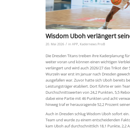
Wisdom Uboh verlängert seine
/
20. Mai 2026
in
APP
,
Kadernews ProB
Die Dresden Titans treiben ihre Kaderplanung fü
weiter voran und können einen wichtigen Verble
verlängert und wird auch 2026/27 das Trikot der 
Wurzeln war erst im Januar nach Dresden gewec
ausgefallen war. Zuvor hatte sich Uboh bereits be
Leistungsträger etabliert. Dort führte er sein T
Durchschnittswerten von 24,2 Punkten, 5,5 Reboun
dabei eine Partie mit 46 Punkten und acht verw
hinweg traf er herausragende 52,2 Prozent seiner
Auch in Dresden schlug Wisdom Uboh sofort ein. T
Team und wurde zu einem entscheidenden Faktor 
kam Uboh auf durchschnittlich 18,1 Punkte, 2,2 A