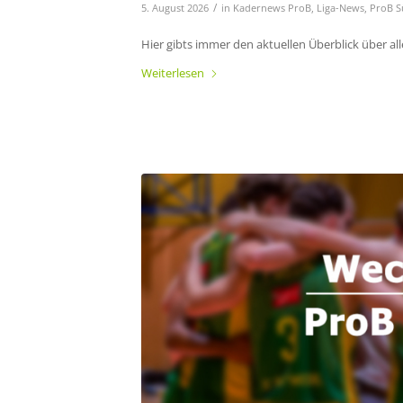
/
5. August 2026
in
Kadernews ProB
,
Liga-News
,
ProB S
Hier gibts immer den aktuellen Überblick über all
Weiterlesen