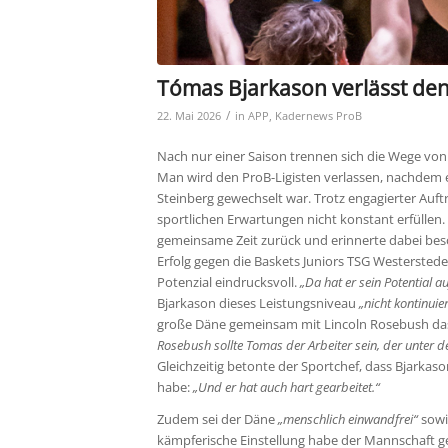
Tómas Bjarkason verlässt den
/
22. Mai 2026
in
APP
,
Kadernews ProB
Nach nur einer Saison trennen sich die Wege vo
Man wird den ProB-Ligisten verlassen, nachdem
Steinberg gewechselt war. Trotz engagierter Auftr
sportlichen Erwartungen nicht konstant erfüllen. 
gemeinsame Zeit zurück und erinnerte dabei beson
Erfolg gegen die Baskets Juniors TSG Westerstede
Potenzial eindrucksvoll.
„Da hat er sein Potential au
Bjarkason dieses Leistungsniveau
„nicht kontinuie
große Däne gemeinsam mit Lincoln Rosebush das
Rosebush sollte Tomas der Arbeiter sein, der unter 
Gleichzeitig betonte der Sportchef, dass Bjarkaso
habe:
„Und er hat auch hart gearbeitet.“
Zudem sei der Däne
„menschlich einwandfrei“
sow
kämpferische Einstellung habe der Mannschaft geh