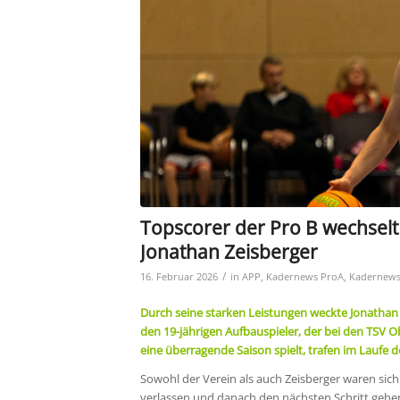
Topscorer der Pro B wechselt
Jonathan Zeisberger
/
16. Februar 2026
in
APP
,
Kadernews ProA
,
Kadernews
Durch seine starken Leistungen weckte Jonathan Z
den 19-jährigen Aufbauspieler, der bei den TSV
eine überragende Saison spielt, trafen im Laufe d
Sowohl der Verein als auch Zeisberger waren sic
verlassen und danach den nächsten Schritt gehen 