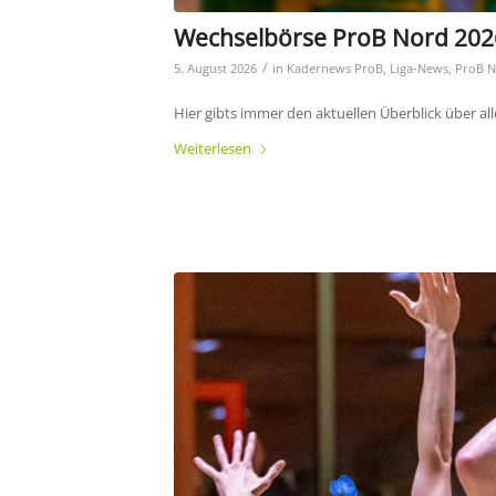
Wechselbörse ProB Nord 202
/
5. August 2026
in
Kadernews ProB
,
Liga-News
,
ProB N
Hier gibts immer den aktuellen Überblick über all
Weiterlesen