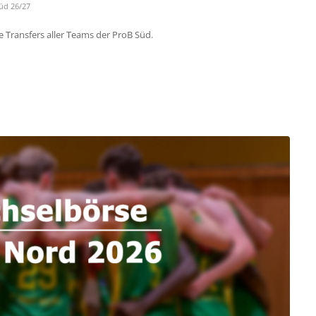
üd 26/27
e Transfers aller Teams der ProB Süd.