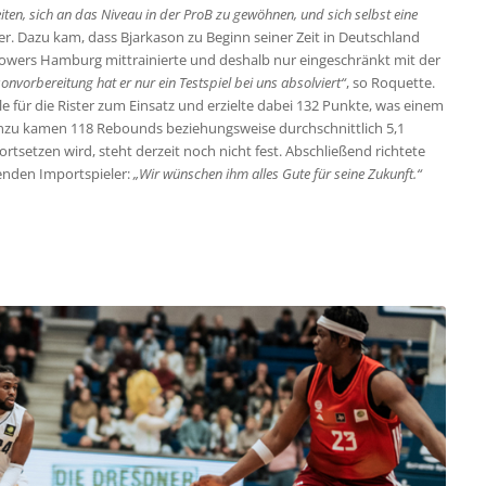
ten, sich an das Niveau in der ProB zu gewöhnen, und sich selbst eine
ter. Dazu kam, dass Bjarkason zu Beginn seiner Zeit in Deutschland
owers Hamburg mittrainierte und deshalb nur eingeschränkt mit der
sonvorbereitung hat er nur ein Testspiel bei uns absolviert“
, so Roquette.
e für die Rister zum Einsatz und erzielte dabei 132 Punkte, was einem
Hinzu kamen 118 Rebounds beziehungsweise durchschnittlich 5,1
rtsetzen wird, steht derzeit noch nicht fest. Abschließend richtete
enden Importspieler:
„Wir wünschen ihm alles Gute für seine Zukunft.“