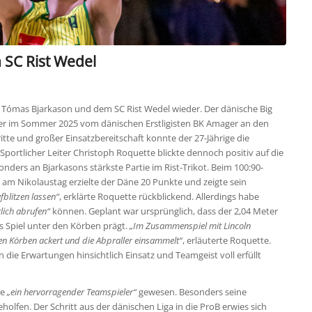
 SC Rist Wedel
n Tómas Bjarkason und dem SC Rist Wedel wieder. Der dänische Big
 er im Sommer 2025 vom dänischen Erstligisten BK Amager an den
itte und großer Einsatzbereitschaft konnte der 27-Jährige die
Sportlicher Leiter Christoph Roquette blickte dennoch positiv auf die
ders an Bjarkasons stärkste Partie im Rist-Trikot. Beim 100:90-
 am Nikolaustag erzielte der Däne 20 Punkte und zeigte sein
fblitzen lassen“
, erklärte Roquette rückblickend. Allerdings habe
rlich abrufen“
können. Geplant war ursprünglich, dass der 2,04 Meter
 Spiel unter den Körben prägt.
„Im Zusammenspiel mit Lincoln
den Körben ackert und die Abpraller einsammelt“
, erläuterte Roquette.
n die Erwartungen hinsichtlich Einsatz und Teamgeist voll erfüllt
ie
„ein hervorragender Teamspieler“
gewesen. Besonders seine
olfen. Der Schritt aus der dänischen Liga in die ProB erwies sich