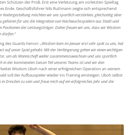
ten Schützen der ProB. Erst eine Verletzung am vorletzten Spieltag
es Ende. Geschäftsführer Nils Ruttmann zeigte sich entsprechend
er Kadergestaltung möchten wir uns sportlich verstärken, gleichzeitig aber
zu gehören für uns die Integration von Nachwuchsspielern aus Stadt und
n Positionen der Leistungsträger. Daher freuen wir uns, dass wir Wisdom
 dürfen.“
ng des Guards hervor:
„Wisdom kam im Januar erst sehr spät zu uns, hat
ct auf unser Spiel gehabt. Mit der Verlängerung gehen wir einen wichtigen
 Faktor, um als Mannschaft weiter zusammenzuwachsen und uns sportlich
ch in der kommenden Saison Teil unseres Teams ist und wir den
rbeitet Wisdom Uboh nach einer erfolgreichen Operation an seinem
ld soll der Aufbauspieler wieder ins Training einsteigen. Uboh selbst
k in Dresden zu sein und freue mich auf ein erfolgreiches Jahr und die