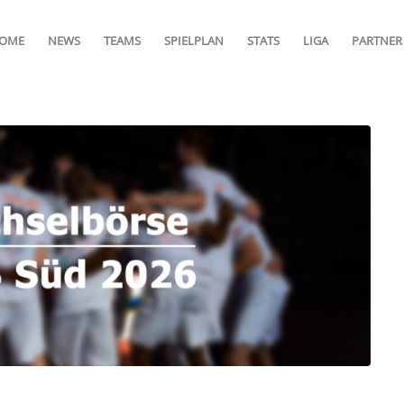
OME
NEWS
TEAMS
SPIELPLAN
STATS
LIGA
PARTNER