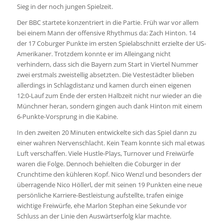
Sieg in der noch jungen Spielzeit.
Der BBC startete konzentriert in die Partie. Früh war vor allem
bei einem Mann der offensive Rhythmus da: Zach Hinton. 14
der 17 Coburger Punkte im ersten Spielabschnitt erzielte der US-
Amerikaner. Trotzdem konnte er im Alleingang nicht
verhindern, dass sich die Bayern zum Start in Viertel Nummer
zwei erstmals zweistellig absetzten. Die Vestestädter blieben
allerdings in Schlagdistanz und kamen durch einen eigenen
12:0-Lauf zum Ende der ersten Halbzeit nicht nur wieder an die
Münchner heran, sondern gingen auch dank Hinton mit einem
6-Punkte-Vorsprung in die Kabine.
In den zweiten 20 Minuten entwickelte sich das Spiel dann zu
einer wahren Nervenschlacht. Kein Team konnte sich mal etwas
Luft verschaffen. Viele Hustle-Plays, Turnover und Freiwürfe
waren die Folge. Dennoch behielten die Coburger in der
Crunchtime den kühleren Kopf. Nico Wenzl und besonders der
überragende Nico Höllerl, der mit seinen 19 Punkten eine neue
persönliche Karriere-Bestleistung aufstellte, trafen einige
wichtige Freiwürfe, ehe Marlon Stephan eine Sekunde vor
Schluss an der Linie den Auswärtserfolg klar machte.