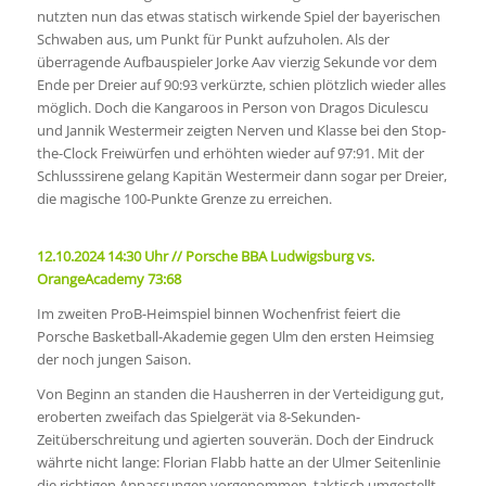
nutzten nun das etwas statisch wirkende Spiel der bayerischen
Schwaben aus, um Punkt für Punkt aufzuholen. Als der
überragende Aufbauspieler Jorke Aav vierzig Sekunde vor dem
Ende per Dreier auf 90:93 verkürzte, schien plötzlich wieder alles
möglich. Doch die Kangaroos in Person von Dragos Diculescu
und Jannik Westermeir zeigten Nerven und Klasse bei den Stop-
the-Clock Freiwürfen und erhöhten wieder auf 97:91. Mit der
Schlusssirene gelang Kapitän Westermeir dann sogar per Dreier,
die magische 100-Punkte Grenze zu erreichen.
12.10.2024 14:30 Uhr // Porsche BBA Ludwigsburg vs.
OrangeAcademy 73:68
Im zweiten ProB-Heimspiel binnen Wochenfrist feiert die
Porsche Basketball-Akademie gegen Ulm den ersten Heimsieg
der noch jungen Saison.
Von Beginn an standen die Hausherren in der Verteidigung gut,
eroberten zweifach das Spielgerät via 8-Sekunden-
Zeitüberschreitung und agierten souverän. Doch der Eindruck
währte nicht lange: Florian Flabb hatte an der Ulmer Seitenlinie
die richtigen Anpassungen vorgenommen, taktisch umgestellt