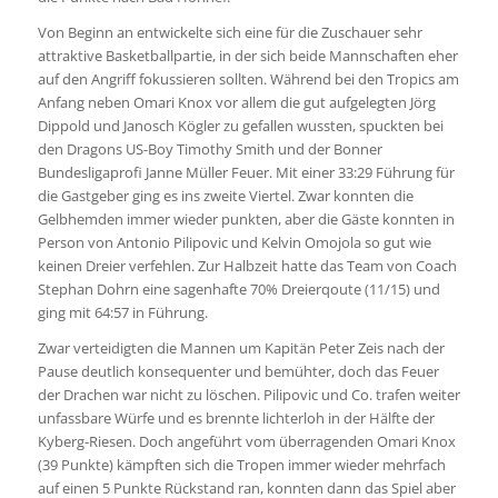
Von Beginn an entwickelte sich eine für die Zuschauer sehr
attraktive Basketballpartie, in der sich beide Mannschaften eher
auf den Angriff fokussieren sollten. Während bei den Tropics am
Anfang neben Omari Knox vor allem die gut aufgelegten Jörg
Dippold und Janosch Kögler zu gefallen wussten, spuckten bei
den Dragons US-Boy Timothy Smith und der Bonner
Bundesligaprofi Janne Müller Feuer. Mit einer 33:29 Führung für
die Gastgeber ging es ins zweite Viertel. Zwar konnten die
Gelbhemden immer wieder punkten, aber die Gäste konnten in
Person von Antonio Pilipovic und Kelvin Omojola so gut wie
keinen Dreier verfehlen. Zur Halbzeit hatte das Team von Coach
Stephan Dohrn eine sagenhafte 70% Dreierqoute (11/15) und
ging mit 64:57 in Führung.
Zwar verteidigten die Mannen um Kapitän Peter Zeis nach der
Pause deutlich konsequenter und bemühter, doch das Feuer
der Drachen war nicht zu löschen. Pilipovic und Co. trafen weiter
unfassbare Würfe und es brennte lichterloh in der Hälfte der
Kyberg-Riesen. Doch angeführt vom überragenden Omari Knox
(39 Punkte) kämpften sich die Tropen immer wieder mehrfach
auf einen 5 Punkte Rückstand ran, konnten dann das Spiel aber