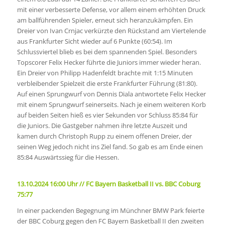
mit einer verbesserte Defense, vor allem einem erhöhten Druck
am ballführenden Spieler, erneut sich heranzukämpfen. Ein
Dreier von Ivan Crnjac verkürzte den Rückstand am Viertelende
aus Frankfurter Sicht wieder auf 6 Punkte (60:54). Im
Schlussviertel blieb es bei dem spannenden Spiel. Besonders
Topscorer Felix Hecker führte die Juniors immer wieder heran.
Ein Dreier von Philipp Hadenfeldt brachte mit 1:15 Minuten
verbleibender Spielzeit die erste Frankfurter Führung (81:80).
Auf einen Sprungwurf von Dennis Diala antwortete Felix Hecker
mit einem Sprungwurf seinerseits. Nach je einem weiteren Korb
auf beiden Seiten hieß es vier Sekunden vor Schluss 85:84 für
die Juniors. Die Gastgeber nahmen ihre letzte Auszeit und
kamen durch Christoph Rupp zu einem offenen Dreier, der
seinen Weg jedoch nicht ins Ziel fand. So gab es am Ende einen
85:84 Auswärtssieg für die Hessen.
13.10.2024 16:00 Uhr // FC Bayern Basketball II vs. BBC Coburg
75:77
In einer packenden Begegnung im Münchner BMW Park feierte
der BBC Coburg gegen den FC Bayern Basketball II den zweiten