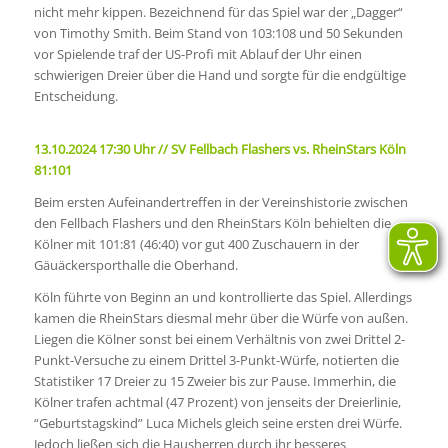
nicht mehr kippen. Bezeichnend für das Spiel war der „Dagger“
von Timothy Smith. Beim Stand von 103:108 und 50 Sekunden
vor Spielende traf der US-Profi mit Ablauf der Uhr einen
schwierigen Dreier über die Hand und sorgte für die endgültige
Entscheidung.
13.10.2024 17:30 Uhr // SV Fellbach Flashers vs. RheinStars Köln
81:101
Beim ersten Aufeinandertreffen in der Vereinshistorie zwischen
den Fellbach Flashers und den RheinStars Köln behielten die
Kölner mit 101:81 (46:40) vor gut 400 Zuschauern in der
Gäuäckersporthalle die Oberhand.
Köln führte von Beginn an und kontrollierte das Spiel. Allerdings
kamen die RheinStars diesmal mehr über die Würfe von außen.
Liegen die Kölner sonst bei einem Verhältnis von zwei Drittel 2-
Punkt-Versuche zu einem Drittel 3-Punkt-Würfe, notierten die
Statistiker 17 Dreier zu 15 Zweier bis zur Pause. Immerhin, die
Kölner trafen achtmal (47 Prozent) von jenseits der Dreierlinie,
“Geburtstagskind” Luca Michels gleich seine ersten drei Würfe.
Jedoch ließen sich die Hausherren durch ihr besseres