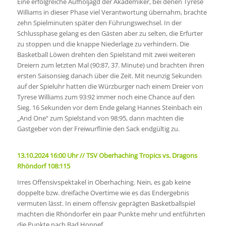
Eine erfolgreiche Aufholjagd der Akademiker, bei denen Tyrese
Williams in dieser Phase viel Verantwortung übernahm, brachte
zehn Spielminuten später den Führungswechsel. In der
Schlussphase gelang es den Gästen aber zu selten, die Erfurter
zu stoppen und die knappe Niederlage zu verhindern. Die
Basketball Löwen drehten den Spielstand mit zwei weiteren
Dreiern zum letzten Mal (90:87, 37. Minute) und brachten ihren
ersten Saisonsieg danach über die Zeit. Mit neunzig Sekunden
auf der Spieluhr hatten die Würzburger nach einem Dreier von
Tyrese Williams zum 93:92 immer noch eine Chance auf den
Sieg. 16 Sekunden vor dem Ende gelang Hannes Steinbach ein
„And One“ zum Spielstand von 98:95, dann machten die
Gastgeber von der Freiwurflinie den Sack endgültig zu.
13.10.2024 16:00 Uhr // TSV Oberhaching Tropics vs. Dragons
Rhöndorf 108:115
Irres Offensivspektakel in Oberhaching. Nein, es gab keine
doppelte bzw. dreifache Overtime wie es das Endergebnis
vermuten lässt. In einem offensiv geprägten Basketballspiel
machten die Rhöndorfer ein paar Punkte mehr und entführten
die Punkte nach Bad Honnef.