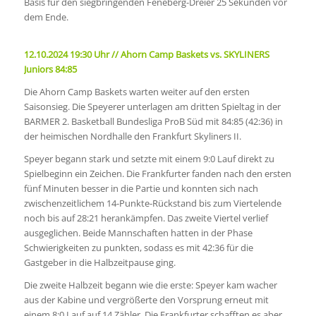
Basis für den siegbringenden Feneberg-Dreier 25 Sekunden vor
dem Ende.
12.10.2024 19:30 Uhr // Ahorn Camp Baskets vs. SKYLINERS
Juniors 84:85
Die Ahorn Camp Baskets warten weiter auf den ersten
Saisonsieg. Die Speyerer unterlagen am dritten Spieltag in der
BARMER 2. Basketball Bundesliga ProB Süd mit 84:85 (42:36) in
der heimischen Nordhalle den Frankfurt Skyliners II.
Speyer begann stark und setzte mit einem 9:0 Lauf direkt zu
Spielbeginn ein Zeichen. Die Frankfurter fanden nach den ersten
fünf Minuten besser in die Partie und konnten sich nach
zwischenzeitlichem 14-Punkte-Rückstand bis zum Viertelende
noch bis auf 28:21 herankämpfen. Das zweite Viertel verlief
ausgeglichen. Beide Mannschaften hatten in der Phase
Schwierigkeiten zu punkten, sodass es mit 42:36 für die
Gastgeber in die Halbzeitpause ging.
Die zweite Halbzeit begann wie die erste: Speyer kam wacher
aus der Kabine und vergrößerte den Vorsprung erneut mit
einem 8:0 Lauf auf 14 Zähler. Die Frankfurter schafften es aber