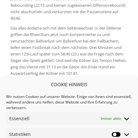
Rebounding (22:15 und keinen zugelassenen Offensivrebound)
nicht abschütteln und verkürzten mit der Pausensirene auf
40:46.
Das alles änderte sich mit dem Seitenwechsel. In der Defense
griffen die RheinStars jetzt noch konzentrierter zu und
verursachten Ballverlust um Ballverlust bei den Fellbachern,
liefen einen Fastbreak nach dem nächsten. Drei Minuten und
einen 12:0-Lauf später zum 58:40 (23.) war die Frage nach dem
Sieger des Spiels geklärt. Und weil die Kölner das Tempo hielten,
ging das Viertel mit 31:13 an die Gäste. Am Ende stand ein
Auswärtserfolg der Kölner mit 101:81.
Foto: SKYLINERS Juniors
COOKIE HINWEIS
Schlagworte:
3. Spieltag
,
Nachberichte
,
ProB Süd
Wir nutzen Cookies auf unserer Website. Einige von ihnen sind essenziell,
während andere uns helfen, diese Website und Ihre Erfahrung zu
Eintrag teilen
verbessern.
Essenziell
Immer aktiv
Statistiken
Statistik