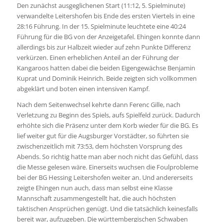
Den zunächst ausgeglichenen Start (11:12, 5. Spielminute)
verwandelte Leitershofen bis Ende des ersten Viertels in eine
28:16 Führung. In der 15. Spielminute leuchtete eine 40:24
Führung für die BG von der Anzeigetafel. Ehingen konnte dann
allerdings bis zur Halbzeit wieder auf zehn Punkte Differenz
verkürzen. Einen erheblichen Anteil an der Führung der
Kangaroos hatten dabei die beiden Eigengewächse Benjamin
Kuprat und Dominik Heinrich. Beide zeigten sich vollkommen
abgeklärt und boten einen intensiven Kampf.
Nach dem Seitenwechsel kehrte dann Ferenc Gille, nach
Verletzung zu Beginn des Spiels, aufs Spielfeld zurück. Dadurch
erhöhte sich die Präsenz unter dem Korb wieder für die BG. Es
lief weiter gut für die Augsburger Vorstädter, so führten sie
zwischenzeitlich mit 73:53, dem höchsten Vorsprung des
Abends. So richtig hatte man aber noch nicht das Gefühl, dass
die Messe gelesen wäre. Einerseits wuchsen die Foulprobleme
bei der BG Hessing Leitershofen weiter an. Und andererseits
zeigte Ehingen nun auch, dass man selbst eine Klasse
Mannschaft zusammengestellt hat, die auch höchsten
taktischen Ansprüchen genügt. Und die tatsächlich keinesfalls
bereit war, aufzugeben. Die württembergischen Schwaben