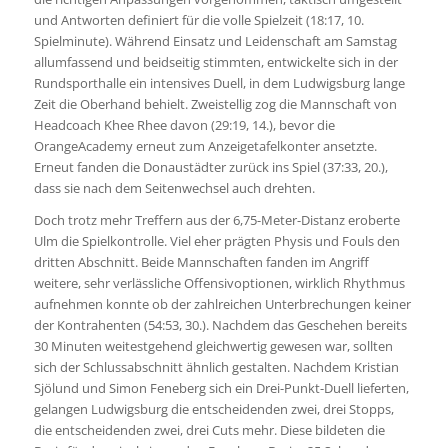
und Antworten definiert für die volle Spielzeit (18:17, 10.
Spielminute). Während Einsatz und Leidenschaft am Samstag
allumfassend und beidseitig stimmten, entwickelte sich in der
Rundsporthalle ein intensives Duell, in dem Ludwigsburg lange
Zeit die Oberhand behielt. Zweistellig zog die Mannschaft von
Headcoach Khee Rhee davon (29:19, 14.), bevor die
OrangeAcademy erneut zum Anzeigetafelkonter ansetzte.
Erneut fanden die Donaustädter zurück ins Spiel (37:33, 20.),
dass sie nach dem Seitenwechsel auch drehten.
Doch trotz mehr Treffern aus der 6,75-Meter-Distanz eroberte
Ulm die Spielkontrolle. Viel eher prägten Physis und Fouls den
dritten Abschnitt. Beide Mannschaften fanden im Angriff
weitere, sehr verlässliche Offensivoptionen, wirklich Rhythmus
aufnehmen konnte ob der zahlreichen Unterbrechungen keiner
der Kontrahenten (54:53, 30.). Nachdem das Geschehen bereits
30 Minuten weitestgehend gleichwertig gewesen war, sollten
sich der Schlussabschnitt ähnlich gestalten. Nachdem Kristian
Sjölund und Simon Feneberg sich ein Drei-Punkt-Duell lieferten,
gelangen Ludwigsburg die entscheidenden zwei, drei Stopps,
die entscheidenden zwei, drei Cuts mehr. Diese bildeten die