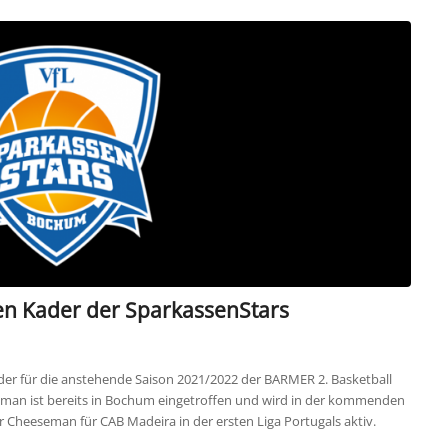
en Kader der SparkassenStars
er für die anstehende Saison 2021/2022 der BARMER 2. Basketball
eman ist bereits in Bochum eingetroffen und wird in der kommenden
ar Cheeseman für CAB Madeira in der ersten Liga Portugals aktiv.