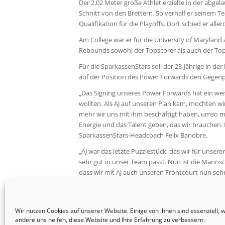
Der 2,02 Meter große Athlet erzielte in der abge
Schnitt von den Brettern. So verhalf er seinem 
Qualifikation für die Playoffs. Dort schied er all
Am College war er für die University of Maryland
Rebounds sowohl der Topscorer als auch der To
Für die SparkassenStars soll der 23-Jährige in 
auf der Position des Power Forwards den Gegenpa
„Das Signing unseres Power Forwards hat ein wen
wollten. Als AJ auf unseren Plan kam, mochten wir
mehr wir uns mit ihm beschäftigt haben, umso me
Energie und das Talent geben, das wir brauchen. I
SparkassenStars-Headcoach Felix Banobre.
„AJ war das letzte Puzzlestück, das wir für unser
sehr gut in unser Team passt. Nun ist die Man
dass wir mit AJ auch unseren Frontcourt nun seh
passt“, blickt Geschäftsführer Tobias Steinert auf
Quelle: VfL SparkassenStars Bochum
Wir nutzen Cookies auf unserer Website. Einige von ihnen sind essenziell,
andere uns helfen, diese Website und Ihre Erfahrung zu verbessern.