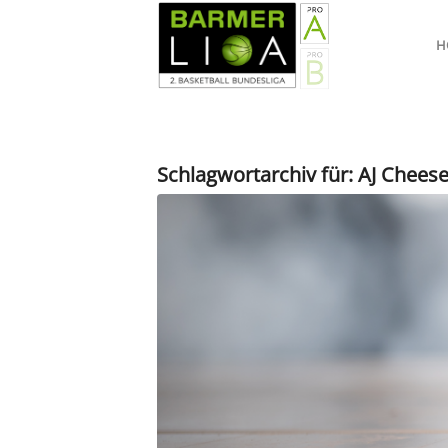
H
Schlagwortarchiv für:
AJ Chees