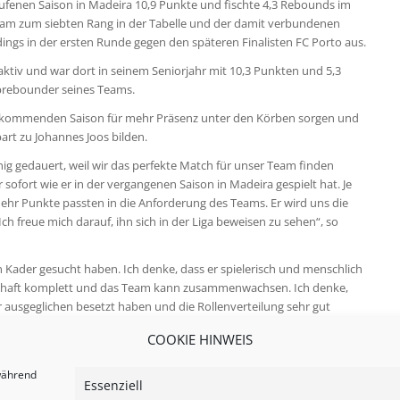
laufenen Saison in Madeira 10,9 Punkte und fischte 4,3 Rebounds im
Team zum siebten Rang in der Tabelle und der damit verbundenen
erdings in der ersten Runde gegen den späteren Finalisten FC Porto aus.
 aktiv und war dort in seinem Seniorjahr mit 10,3 Punkten und 5,3
prebounder seines Teams.
der kommenden Saison für mehr Präsenz unter den Körben sorgen und
rt zu Johannes Joos bilden.
ig gedauert, weil wir das perfekte Match für unser Team finden
 sofort wie er in der vergangenen Saison in Madeira gespielt hat. Je
hr Punkte passten in die Anforderung des Teams. Er wird uns die
ch freue mich darauf, ihn sich in der Liga beweisen zu sehen“, so
en Kader gesucht haben. Ich denke, dass er spielerisch und menschlich
nschaft komplett und das Team kann zusammenwachsen. Ich denke,
r ausgeglichen besetzt haben und die Rollenverteilung sehr gut
 die Neuverpflichtung.
COOKIE HINWEIS
 während
Essenziell