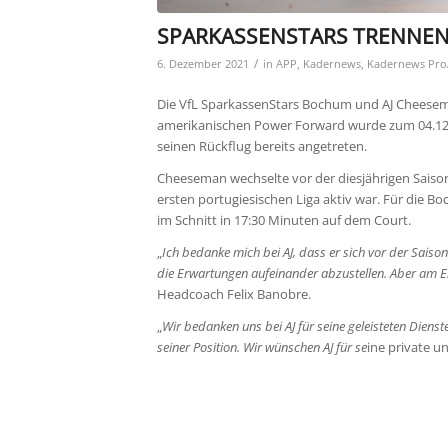
SPARKASSENSTARS TRENNEN
/
6. Dezember 2021
in
APP
,
Kadernews
,
Kadernews Pro
Die VfL SparkassenStars Bochum und AJ Cheesem
amerikanischen Power Forward wurde zum 04.12
seinen Rückflug bereits angetreten.
Cheeseman wechselte vor der diesjährigen Saison
ersten portugiesischen Liga aktiv war. Für die B
im Schnitt in 17:30 Minuten auf dem Court.
„
Ich bedanke mich bei AJ, dass er sich vor der Saiso
die Erwartungen aufeinander abzustellen. Aber am En
Headcoach Felix Banobre.
„
Wir bedanken uns bei AJ für seine geleisteten Dienst
seiner Position. Wir wünschen AJ für se
ine private u