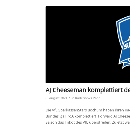
AJ Cheeseman komplettiert d
/
6. August 2021
in
Kadernews ProA
Die VfL SparkassenStars Bochum haben ihren Kad
Bundesliga ProA komplettiert. Forward AJ Chees
Saison das Trikot des VfL überstreifen. Zuletzt w