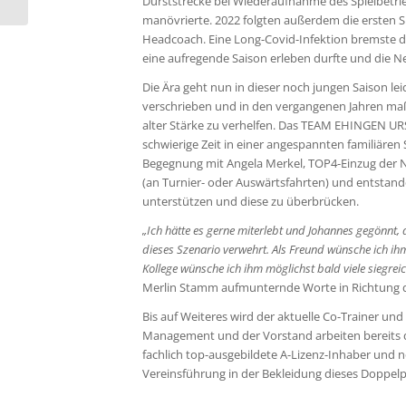
Durststrecke bei Wiederaufnahme des Spielbetrie
Fans von Phoenix...
manövrierte. 2022 folgten außerdem die ersten Sp
Headcoach. Eine Long-Covid-Infektion bremste de
eine aufregende Saison erleben durfte und die 
Die Ära geht nun in dieser noch jungen Saison l
verschrieben und in den vergangenen Jahren ma
alter Stärke zu verhelfen. Das TEAM EHINGEN URS
schwierige Zeit in einer angespannten familiären
Begegnung mit Angela Merkel, TOP4-Einzug der N
(an Turnier- oder Auswärtsfahrten) und entstande
unterstützen und diese zu überbrücken.
„Ich hätte es gerne miterlebt und Johannes gegönnt, 
dieses Szenario verwehrt. Als Freund wünsche ich ihm
Kollege wünsche ich ihm möglichst bald viele siegrei
Merlin Stamm aufmunternde Worte in Richtung 
Bis auf Weiteres wird der aktuelle Co-Trainer 
Management und der Vorstand arbeiten bereits da
fachlich top-ausgebildete A-Lizenz-Inhaber und 
Vereinsführung in der Bekleidung dieses Doppel