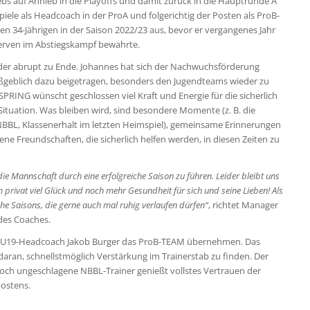
bs auf Anhieb in die Playoffs und damit zurück in die Hauptrunde A
iele als Headcoach in der ProA und folgerichtig der Posten als ProB-
n 34-Jährigen in der Saison 2022/23 aus, bevor er vergangenes Jahr
Nerven im Abstiegskampf bewahrte.
eider abrupt zu Ende. Johannes hat sich der Nachwuchsförderung
ßgeblich dazu beigetragen, besonders den Jugendteams wieder zu
PRING wünscht geschlossen viel Kraft und Energie für die sicherlich
 Situation. Was bleiben wird, sind besondere Momente (z. B. die
BBL, Klassenerhalt im letzten Heimspiel), gemeinsame Erinnerungen
ne Freundschaften, die sicherlich helfen werden, in diesen Zeiten zu
die Mannschaft durch eine erfolgreiche Saison zu führen. Leider bleibt uns
 privat viel Glück und noch mehr Gesundheit für sich und seine Lieben! Als
che Saisons, die gerne auch mal ruhig verlaufen dürfen“
, richtet Manager
des Coaches.
und U19-Headcoach Jakob Burger das ProB-TEAM übernehmen. Das
ran, schnellstmöglich Verstärkung im Trainerstab zu finden. Der
noch ungeschlagene NBBL-Trainer genießt vollstes Vertrauen der
postens.