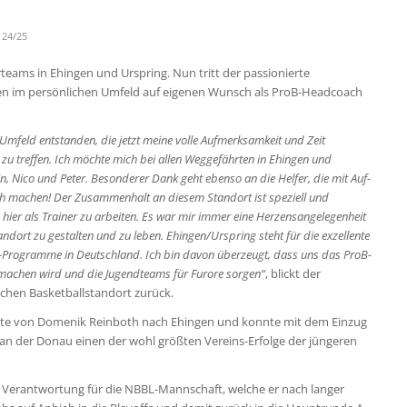
 24/25
rteams in Ehingen und Urspring. Nun tritt der passionierte
n im persönlichen Umfeld auf eigenen Wunsch als ProB-Headcoach
Umfeld entstanden, die jetzt meine volle Aufmerksamkeit und Zeit
zu treffen. Ich möchte mich bei allen Weggefährten in Ehingen und
, Nico und Peter. Besonderer Dank geht ebenso an die Helfer, die mit Auf-
h machen! Der Zusammenhalt an diesem Standort ist speziell und
ar, hier als Trainer zu arbeiten. Es war mir immer eine Herzensangelegenheit
dort zu gestalten und zu leben. Ehingen/Urspring steht für die exzellente
p-Programme in Deutschland. Ich bin davon überzeugt, dass uns das ProB-
e machen wird und die Jugendteams für Furore sorgen“
, blickt der
eichen Basketballstandort zurück.
Seite von Domenik Reinboth nach Ehingen und konnte mit dem Einzug
hr an der Donau einen der wohl größten Vereins-Erfolge der jüngeren
e Verantwortung für die NBBL-Mannschaft, welche er nach langer