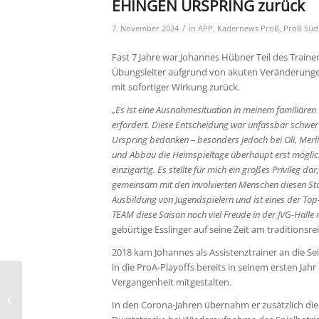
EHINGEN URSPRING zurück
/
7. November 2024
in
APP
,
Kadernews ProB
,
ProB Süd
Fast 7 Jahre war Johannes Hübner Teil des Traine
Übungsleiter aufgrund von akuten Veränderunge
mit sofortiger Wirkung zurück.
„Es ist eine Ausnahmesituation in meinem familiären 
erfordert. Diese Entscheidung war unfassbar schwer 
Urspring bedanken – besonders jedoch bei Oli, Merlin
und Abbau die Heimspieltage überhaupt erst möglic
einzigartig. Es stellte für mich ein großes Privileg d
gemeinsam mit den involvierten Menschen diesen Stan
Ausbildung von Jugendspielern und ist eines der To
TEAM diese Saison noch viel Freude in der JVG-Hall
gebürtige Esslinger auf seine Zeit am traditionsr
2018 kam Johannes als Assistenztrainer an die 
in die ProA-Playoffs bereits in seinem ersten Ja
Verstoß gegen die
Vergangenheit mitgestalten.
Richtlinie Fanverhalten
In den Corona-Jahren übernahm er zusätzlich di
und Sicherheit durch