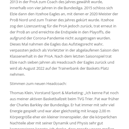
2013 in der ProA zum Coach des Jahres gewählt wurde,
innerhalb von vier Jahren in die Bundesliga. 2015 schloss sich
Elzie dann den Itzehoe Eagles an, mit denen er 2020 Meister der
ProB Nord und zum Trainer des Jahres gekürt wurde. Itzehoe
zog den Lizenzantrag für die ProA jedoch zurück, trat erneut in
der ProB an und erreichte die Endspiele in den Playoffs, die
aufgrund der Corona-Pandemie nicht ausgetragen wurden.
Dieses Mal nahmen die Eagles das Aufstiegsrecht wahr,
verpassten jedoch als Vorletzter in der abgelaufenen Saison den
Klassenerhalt in der ProA. Nach dem letzten Saisonspiel trat
Elzie nach sieben Jahren als Headcoach der Eagles zurück und
wird ab August 2022 auf der Trainerbank der Baskets Platz
nehmen.
Stimmen zum neuen Headcoach:
Thomas Klein, Vorstand Sport & Marketing: „Ich kenne Pat noch
aus meiner aktiven Basketballzeit beim TVG Trier. Pat war früher
der Charles Barkley der Bundesliga. Er hat immer mit sehr viel
Energie gespielt und war aber gleichzeitig mit knapp 2,00 m
Körpergröße eher ein kleiner Innenspieler, der die körperlichen
Nachteile aber mit seiner Dynamik und Physis sehr gut