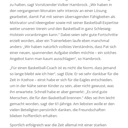
zu halten, sagt Vorsitzender Volker Hambrock. „Wir haben in
den vergangenen Monaten sehr intensiv an einer Lösung
gearbeitet, damit Pat mit seinen überragenden Fähigkeiten als
Motivator und Ideengeber sowie mit seiner Basketball-Expertise
weiter unseren Verein und den Basketball in ganz Schleswig-
Holstein voranbringen kann.“ Dabei seien sehr gute Fortschritte
erzielt worden, aber ein Trainerleben laufe eben manchmal
anders: „Wir haben natürlich vollstes Verständnis, dass Pat sich
einer neuen, spannenden Aufgabe stellen möchte – ein solches
Angebot kann man kaum ausschlagen“, so Hambrock.
„Für einen Basketball-Coach ist es nicht die Norm, dass jemand
so lange bleibt wie ich hier“, sagt Elzie. Er sei sehr dankbar für die
Zeit in Itzehoe – einst habe er sich für die Eagles entschieden,
um in der Nähe seiner Kinder zu sein, aber nicht gewusst, was
ihn erwartete. Schnell habe er aber gemerkt: „Es sind gute
Menschen, die für den Basketball brennen.“ Alles sei ihm leicht
gemacht worden, sagt der 61-Jährige. Am liebsten wolle er den
vielen Beteiligten persönlich danken, die Freundschaften
blieben hoffentlich erhalten.
Sportlich erfolgreich war die Zeit allemal mit einer starken