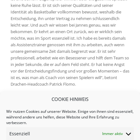
keine Ruhe lässt. Er ist sich seiner Qualitäten und seiner
Identität als Basketballer vollkommen bewusst, weshalb die
Entscheidung, ihn unter Vertrag zu nehmen schlussendlich
leicht war. Und auch wir wissen bei Jannes genau, was wir
bekommen. Er kehrt an einen Ort zurück, wo er wirklich sein
möchte, was im Sport essenziell ist. Ich habe es bereits damals
als Assistenztrainer genossen mit ihm zu arbeiten, auch wenn
unsere gemeinsame Zeit damals begrenzt war. Er ist sehr
professionell, arbeitet wie ein Besessener und hilft dem Team so
in jeder Sekunde, die er auf dem Feld steht. Er hat keine Angst
vor der Entscheidungsfindung und vor großen Momenten – das
ist es, was man als Coach von seinen Spielern will“, betont
Drachen-Headcoach Patrick Flomo.
Jannes Hundt ist neben Marko Bacak, Thorben Döding, Joanic
COOKIE HINWEIS
Grüttner Bacoul, Demetrius Ward, Jonas Weitzel und Daniel
Zdravevski der siebte Dragon für die anstehende Saison
Wir nutzen Cookies auf unserer Website. Einige von ihnen sind essenziell,
2022/23.
während andere uns helfen, diese Website und Ihre Erfahrung zu
verbessern.
Quelle: Artland Dragons
Essenziell
Immer aktiv