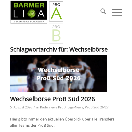
Schlagwortarchiv für:
Wechselbörse
Wechselbörse ProB Süd 2026
/
5. August 2026
in
Kadernews ProB
,
Liga-News
,
ProB Süd 26/27
Hier gibts immer den aktuellen Überblick über alle Transfers
aller Teams der ProB Süd.