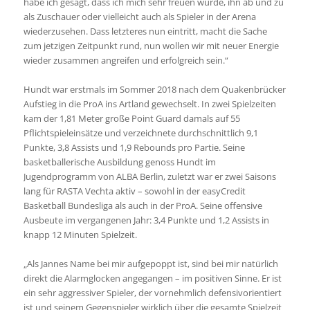
habe ich gesagt, dass ich mich sehr freuen würde, ihn ab und zu
als Zuschauer oder vielleicht auch als Spieler in der Arena
wiederzusehen. Dass letzteres nun eintritt, macht die Sache
zum jetzigen Zeitpunkt rund, nun wollen wir mit neuer Energie
wieder zusammen angreifen und erfolgreich sein.“
Hundt war erstmals im Sommer 2018 nach dem Quakenbrücker
Aufstieg in die ProA ins Artland gewechselt. In zwei Spielzeiten
kam der 1,81 Meter große Point Guard damals auf 55
Pflichtspieleinsätze und verzeichnete durchschnittlich 9,1
Punkte, 3,8 Assists und 1,9 Rebounds pro Partie. Seine
basketballerische Ausbildung genoss Hundt im
Jugendprogramm von ALBA Berlin, zuletzt war er zwei Saisons
lang für RASTA Vechta aktiv – sowohl in der easyCredit
Basketball Bundesliga als auch in der ProA. Seine offensive
Ausbeute im vergangenen Jahr: 3,4 Punkte und 1,2 Assists in
knapp 12 Minuten Spielzeit.
„Als Jannes Name bei mir aufgepoppt ist, sind bei mir natürlich
direkt die Alarmglocken angegangen – im positiven Sinne. Er ist
ein sehr aggressiver Spieler, der vornehmlich defensivorientiert
ist und seinem Gegenspieler wirklich über die gesamte Spielzeit