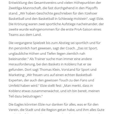
Entwicklung des Gesamtvereins und vielen Höhepunkten der
Zweitliga-Mannschaft, die fast durchgehend in den Playoffs
stand. „Wir haben Geschichte geschrieben für den Itzehoer
Basketball und den Basketball in Schleswig-Holstein“, sagt Elzie.
Die Krönung waren zwei sportliche Aufstiege nacheinander, der
zweite wurde wahrgenommen für die erste ProA-Saison eines
Teams aus dem Land.
Die vergangene Spielzeit bis zum Abstieg sei sportlich und für
ihn persönlich hart gewesen, sagt der Coach. „Das ist Sport,
unglaubliche Höhen und Tiefen liegen ziemlich nah
beieinander.“ Als Trainer suche man immer eine andere
Herausforderung, bei den Baskets in Koblenz hat er sie
gefunden. Dort sagt Thomas Klein, Vorstand für Sport und
Marketing: „Wir freuen uns auf einen echten Basketball-
Experten, der auch den gewissen Touch zu den Fans und
Umfeld haben wird.“ Elzie stellt fest: „Man merkt, dass in
Koblenz etwas zusammenwächst, und ich bin bereit, meinen
Teil dazu beizutragen.“
Die Eagles könnten Elzie nur danken für alles, was er für den
Verein, die Stadt und die Region getan habe, und ihm alles Gute