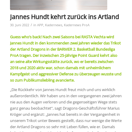
Jannes Hundt kehrt zurück ins Artland
/
30. Juni 2022
in
APP
,
Kadernews
,
Kadernews ProA
Guess who’s back! Nach zwei Saisons bei RASTA Vechta wird
Jannes Hundt in den kommenden zwei Jahren wieder das Trikot
der Artland Dragons in der BARMER 2. Basketball Bundesliga
ProA tragen. Der inzwischen 25-jährige Point Guard kehrt also
an seine alte Wirkungsstätte zurück, wo er bereits zwischen
2018 und 2020 aktiv war, schon damals mit unheimlichem
Kampfgeist und aggressiver Defense zu überzeugen wusste und
so zum Publikumsliebling avancierte.
„Die Rückkehr von Jannes Hundt freut mich und uns wirklich
außerordentlich. Wir haben uns in den vergangenen zwei Jahren
nie aus den Augen verloren und die gegenseitigen Wege stets
ganz genau beobachtet“, sagt Dragons-Geschäftsführer Marius
Kröger und ergänzt: „Jannes hat bereits in der Vergangenheit in
unserem Trikot unter Beweis gestellt, dass nur wenige die Werte
der Artland Dragons so sehr mit Leben füllen, wie er. Damals