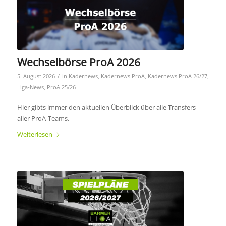
Wechselbörse ProA 2026
/
5. August 2026
in
Kadernews
,
Kadernews ProA
,
Kadernews ProA 26/27
,
Liga-News
,
ProA 25/26
Hier gibts immer den aktuellen Überblick über alle Transfers
aller ProA-Teams.
Weiterlesen