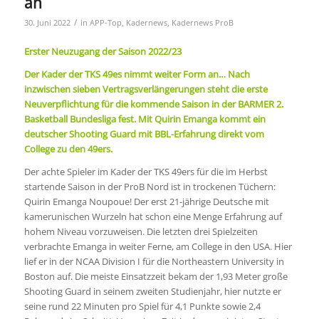
an
/
30. Juni 2022
in
APP-Top
,
Kadernews
,
Kadernews ProB
Erster Neuzugang der Saison 2022/23
Der Kader der TKS 49es nimmt weiter Form an… Nach
inzwischen sieben Vertragsverlängerungen steht die erste
Neuverpflichtung für die kommende Saison in der BARMER 2.
Basketball Bundesliga fest. Mit Quirin Emanga kommt ein
deutscher Shooting Guard mit BBL-Erfahrung direkt vom
College zu den 49ers.
Der achte Spieler im Kader der TKS 49ers für die im Herbst
startende Saison in der ProB Nord ist in trockenen Tüchern:
Quirin Emanga Noupoue! Der erst 21-jährige Deutsche mit
kamerunischen Wurzeln hat schon eine Menge Erfahrung auf
hohem Niveau vorzuweisen. Die letzten drei Spielzeiten
verbrachte Emanga in weiter Ferne, am College in den USA. Hier
lief er in der NCAA Division I für die Northeastern University in
Boston auf. Die meiste Einsatzzeit bekam der 1,93 Meter große
Shooting Guard in seinem zweiten Studienjahr, hier nutzte er
seine rund 22 Minuten pro Spiel für 4,1 Punkte sowie 2,4