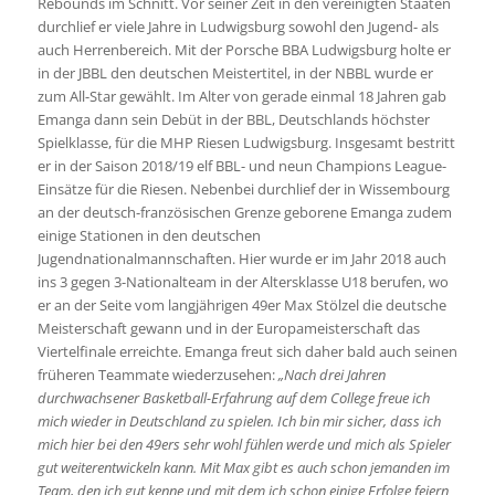
Rebounds im Schnitt. Vor seiner Zeit in den vereinigten Staaten
durchlief er viele Jahre in Ludwigsburg sowohl den Jugend- als
auch Herrenbereich. Mit der Porsche BBA Ludwigsburg holte er
in der JBBL den deutschen Meistertitel, in der NBBL wurde er
zum All-Star gewählt. Im Alter von gerade einmal 18 Jahren gab
Emanga dann sein Debüt in der BBL, Deutschlands höchster
Spielklasse, für die MHP Riesen Ludwigsburg. Insgesamt bestritt
er in der Saison 2018/19 elf BBL- und neun Champions League-
Einsätze für die Riesen. Nebenbei durchlief der in Wissembourg
an der deutsch-französischen Grenze geborene Emanga zudem
einige Stationen in den deutschen
Jugendnationalmannschaften. Hier wurde er im Jahr 2018 auch
ins 3 gegen 3-Nationalteam in der Altersklasse U18 berufen, wo
er an der Seite vom langjährigen 49er Max Stölzel die deutsche
Meisterschaft gewann und in der Europameisterschaft das
Viertelfinale erreichte. Emanga freut sich daher bald auch seinen
früheren Teammate wiederzusehen:
„Nach drei Jahren
durchwachsener Basketball-Erfahrung auf dem College freue ich
mich wieder in Deutschland zu spielen. Ich bin mir sicher, dass ich
mich hier bei den 49ers sehr wohl fühlen werde und mich als Spieler
gut weiterentwickeln kann. Mit Max gibt es auch schon jemanden im
Team, den ich gut kenne und mit dem ich schon einige Erfolge feiern