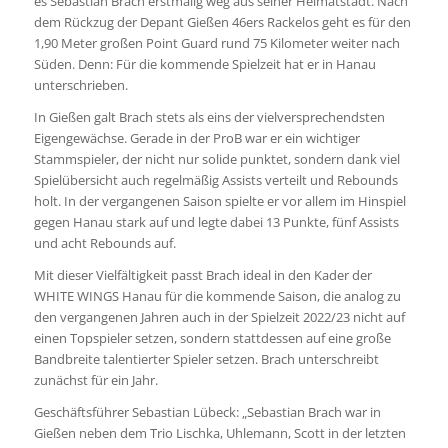
es Sebastian Brach erstmalig weg aus seiner Heimatstadt. Nach
dem Rückzug der Depant Gießen 46ers Rackelos geht es für den
1,90 Meter großen Point Guard rund 75 Kilometer weiter nach
Süden. Denn: Für die kommende Spielzeit hat er in Hanau
unterschrieben.
In Gießen galt Brach stets als eins der vielversprechendsten
Eigengewächse. Gerade in der ProB war er ein wichtiger
Stammspieler, der nicht nur solide punktet, sondern dank viel
Spielübersicht auch regelmäßig Assists verteilt und Rebounds
holt. In der vergangenen Saison spielte er vor allem im Hinspiel
gegen Hanau stark auf und legte dabei 13 Punkte, fünf Assists
und acht Rebounds auf.
Mit dieser Vielfältigkeit passt Brach ideal in den Kader der
WHITE WINGS Hanau für die kommende Saison, die analog zu
den vergangenen Jahren auch in der Spielzeit 2022/23 nicht auf
einen Topspieler setzen, sondern stattdessen auf eine große
Bandbreite talentierter Spieler setzen. Brach unterschreibt
zunächst für ein Jahr.
Geschäftsführer Sebastian Lübeck: „Sebastian Brach war in
Gießen neben dem Trio Lischka, Uhlemann, Scott in der letzten