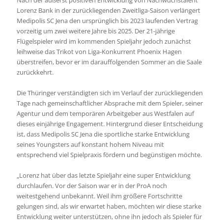
Nach der äußerst positiven Entwicklung von Nachwuchstalent
Lorenz Bank in der zurückliegenden Zweitliga-Saison verlängert
Medipolis SC Jena den ursprünglich bis 2023 laufenden Vertrag
vorzeitig um zwei weitere Jahre bis 2025. Der 21-jährige
Flügelspieler wird im kommenden Spieljahr jedoch zunächst
leihweise das Trikot von Liga-Konkurrent Phoenix Hagen
überstreifen, bevor er im darauffolgenden Sommer an die Saale
zurückkehrt.
Die Thüringer verständigten sich im Verlauf der zurückliegenden
Tage nach gemeinschaftlicher Absprache mit dem Spieler, seiner
Agentur und dem temporären Arbeitgeber aus Westfalen auf
dieses einjährige Engagement. Hintergrund dieser Entscheidung
ist, dass Medipolis SC Jena die sportliche starke Entwicklung
seines Youngsters auf konstant hohem Niveau mit
entsprechend viel Spielpraxis fördern und begünstigen möchte.
„Lorenz hat über das letzte Spieljahr eine super Entwicklung
durchlaufen. Vor der Saison war er in der ProA noch
weitestgehend unbekannt. Weil ihm größere Fortschritte
gelungen sind, als wir erwartet haben, möchten wir diese starke
Entwicklung weiter unterstützen, ohne ihn jedoch als Spieler für