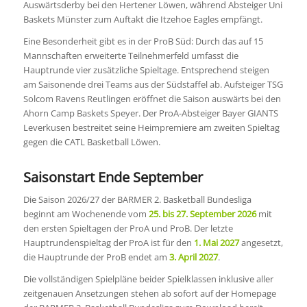
Auswärtsderby bei den Hertener Löwen, während Absteiger Uni
Baskets Münster zum Auftakt die Itzehoe Eagles empfängt.
Eine Besonderheit gibt es in der ProB Süd: Durch das auf 15
Mannschaften erweiterte Teilnehmerfeld umfasst die
Hauptrunde vier zusätzliche Spieltage. Entsprechend steigen
am Saisonende drei Teams aus der Südstaffel ab. Aufsteiger TSG
Solcom Ravens Reutlingen eröffnet die Saison auswärts bei den
Ahorn Camp Baskets Speyer. Der ProA-Absteiger Bayer GIANTS
Leverkusen bestreitet seine Heimpremiere am zweiten Spieltag
gegen die CATL Basketball Löwen.
Saisonstart Ende September
Die Saison 2026/27 der BARMER 2. Basketball Bundesliga
beginnt am Wochenende vom
25. bis 27. September 2026
mit
den ersten Spieltagen der ProA und ProB. Der letzte
Hauptrundenspieltag der ProA ist für den
1. Mai 2027
angesetzt,
die Hauptrunde der ProB endet am
3. April 2027
.
Die vollständigen Spielpläne beider Spielklassen inklusive aller
zeitgenauen Ansetzungen stehen ab sofort auf der Homepage