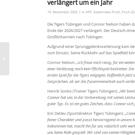
verlängert um ein Jahr
/
19. November 2025
in
APP
,
Kadernews ProA
,
ProA 25
Die Tigers Tübingen und Connor Nelson haben das 
Ende der 2026/2027 verlängert. Der Deutsch-Am
Großbritannien nach Tübingen.
Aufgrund einer Sprunggelenksverletzung kam der 2
zum Einsatz. Seine Rückkehr auf das Spielfeld 
Chuck Harris verstärkt
Ritterkader
Connor Nelson:
„Ich freue mich riesig, für ein weit
einer Verletzung noch kein Pflichtspiel bestreiten. Di
ersten Spiel für die Tigers entgegen, hoffentlich je
Gesprächen, ob wir die Zusammenarbeit auch verlän
Henrik Sonko (Trainer Tigers Tübingen):
„Wir benö
Connor hat uns in der Vorbereitung mit seinen Leistu
guter Typ. Es ist ein gutes Zeichen, dass Connor sich 
Eric Detlev (Sportdirektor Tigers Tübingen):
„Conno
feiner Charakter und passt hervorragend in unsere 
bekommen hat, macht ihn für uns natürlich sehr wertvo
uns keine Rolle gespielt. Wir sind von seinen Fähigke