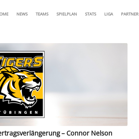
OME
NEWS
TEAMS
SPIELPLAN
STATS
LIGA
PARTNER
ertragsverlängerung – Connor Nelson