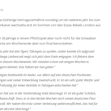
/26
bisherige Vertragsverhältnis vorzeitig um ein weiteres Jahr bis zum
erikaner wechselte erst im Sommer von den Essex Rebels London aus
6-Jährige in einem Pflichtspiel aber noch nicht für die Schwaben
könnte am Wochenende aber nun final bevorstehen.
eres Jahr bei den Tigers Tübingen zu spielen. Leider konnte ich aufgrund
e lange Leidenszeit neigt sich jetzt dem Ende entgegen. Ich fiebere dem
tzt an diesem Wochenende. Wir standen schon seit einigen Wochen in
gern können. Das haben wir nun getan.“
tigen Kontinuität im Kader, vor allem auf den deutschen Positionen.
ngen und seiner Entwicklung beeindruckt. Er ist ein sehr guter Werfer und
frühzeitig für einen Verbleib in Tübingen entschieden hat.“
r hat uns in der Vorbereitung total überzeugt. Er ist ein guter Schütze,
Mannschaft. Dass er in den letzten Wochen noch seinen deutschen Pass
ll. Wir haben ihn trotz seiner Verletzung weiterverpflichtet, das hat für
iten absolut überzeugt.“