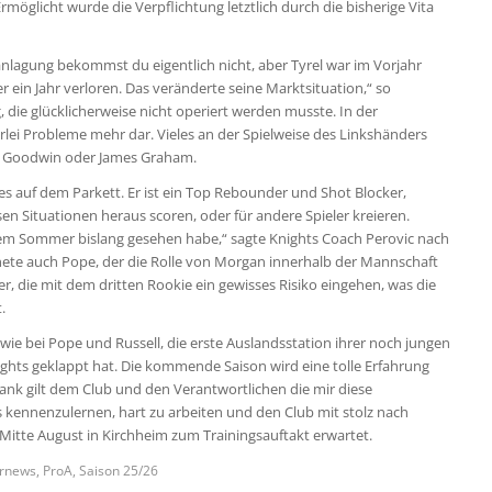
rmöglicht wurde die Verpflichtung letztlich durch die bisherige Vita
ranlagung bekommst du eigentlich nicht, aber Tyrel war im Vorjahr
 ein Jahr verloren. Das veränderte seine Marktsituation,“ so
die glücklicherweise nicht operiert werden musste. In der
erlei Probleme mehr dar. Vieles an der Spielweise des Linkshänders
ll Goodwin oder James Graham.
lles auf dem Parkett. Er ist ein Top Rebounder und Shot Blocker,
sen Situationen heraus scoren, oder für andere Spieler kreieren.
esem Sommer bislang gesehen habe,“ sagte Knights Coach Perovic nach
hnete auch Pope, der die Rolle von Morgan innerhalb der Mannschaft
er, die mit dem dritten Rookie ein gewisses Risiko eingehen, was die
.
 wie bei Pope und Russell, die erste Auslandsstation ihrer noch jungen
nights geklappt hat. Die kommende Saison wird eine tolle Erfahrung
Dank gilt dem Club und den Verantwortlichen die mir diese
s kennenzulernen, hart zu arbeiten und den Club mit stolz nach
Mitte August in Kirchheim zum Trainingsauftakt erwartet.
rnews
,
ProA
,
Saison 25/26