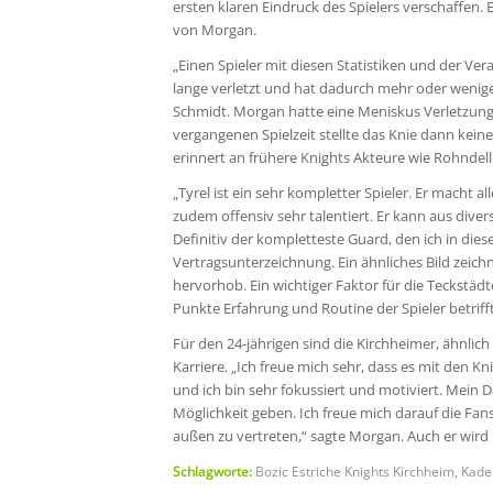
ersten klaren Eindruck des Spielers verschaffen. E
von Morgan.
„Einen Spieler mit diesen Statistiken und der Ve
lange verletzt und hat dadurch mehr oder weniger
Schmidt. Morgan hatte eine Meniskus Verletzung, 
vergangenen Spielzeit stellte das Knie dann kein
erinnert an frühere Knights Akteure wie Rohnde
„Tyrel ist ein sehr kompletter Spieler. Er macht a
zudem offensiv sehr talentiert. Er kann aus diver
Definitiv der kompletteste Guard, den ich in di
Vertragsunterzeichnung. Ein ähnliches Bild zeic
hervorhob. Ein wichtiger Faktor für die Teckstädt
Punkte Erfahrung und Routine der Spieler betrifft
Für den 24-jährigen sind die Kirchheimer, ähnlich
Karriere. „Ich freue mich sehr, dass es mit den K
und ich bin sehr fokussiert und motiviert. Mein 
Möglichkeit geben. Ich freue mich darauf die Fan
außen zu vertreten,“ sagte Morgan. Auch er wird 
Schlagworte:
Bozic Estriche Knights Kirchheim
,
Kade