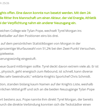
A 25/26
ights offen. Eine davon konnte nun besetzt werden. Mit dem 24-
 Ritter ihre Mannschaft um einen Akteur, der viel Energie, Athletik
 bei der Verpflichtung nahm ein anderer Neuzugang ein.
eichen College wie Tylan Pope, wechselt Tyrel Morgan ins
tballer auf den Positionen eins bis drei.
n auf dem persönlichen Statistikbogen von Morgan in der
ochprozentige Wurfauswahl von 51,2% bei den Zwei-Punkt Versuchen,
Spielweise.
serungswürdig eingestuft.
neue Guard mitbringen sollte. Tyrel deckt davon extrem viele ab. Er ist
h, physisch, geht energisch zum Rebound, ist schnell, kann diverse
alles sehr beeindruckt,“ erklärte Knights Sportchef Chris Schmidt.
tion, standen bislang kaum Namen auf der Knights Liste, weshalb
lichen Mittel griff und sich an die beiden Neuzugänge Tylan Pope
 bestens aus. Pope nannte ihm direkt Tyrel Morgan, der bereits
Durch die direkte Verbindung konnten sich die Teckstädter einen