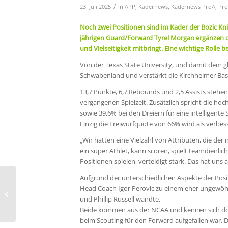
/
23. Juli 2025
in
APP
,
Kadernews
,
Kadernews ProA
,
Pro
Noch zwei Positionen sind im Kader der Bozic Kn
jährigen Guard/Forward Tyrel Morgan ergänzen die
und Vielseitigkeit mitbringt. Eine wichtige Rolle
Von der Texas State University, und damit dem gl
Schwabenland und verstärkt die Kirchheimer Baske
13,7 Punkte, 6,7 Rebounds und 2,5 Assists stehe
vergangenen Spielzeit. Zusätzlich spricht die h
sowie 39,6% bei den Dreiern für eine intelligente 
Einzig die Freiwurfquote von 66% wird als verbes
„Wir hatten eine Vielzahl von Attributen, die der 
ein super Athlet, kann scoren, spielt teamdienlic
Positionen spielen, verteidigt stark. Das hat uns 
Aufgrund der unterschiedlichen Aspekte der Posi
Erfahrung, Athletik und
Head Coach Igor Perovic zu einem eher ungewöhn
Scoring: Amir Hinton
und Phillip Russell wandte.
kommt ins Artland
Beide kommen aus der NCAA und kennen sich dort
beim Scouting für den Forward aufgefallen war. 